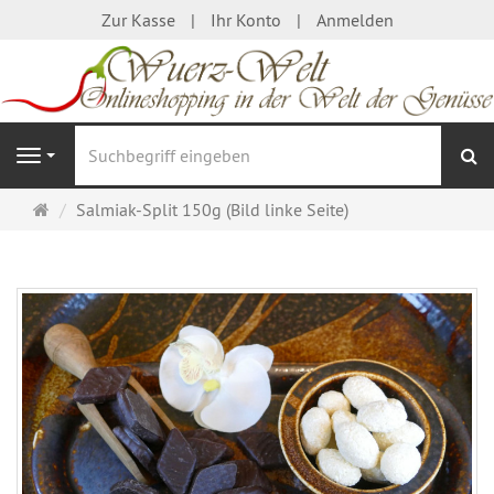
Zur Kasse
Ihr Konto
Anmelden
S
Navigation
Startseite
Salmiak-Split 150g (Bild linke Seite)