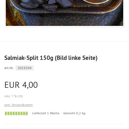
Salmiak-Split 150g (Bild linke Seite)
Art.Nr.:
2019294
EUR 4,00
inkl. 7 % USt
zzgl. Versandkosten
Sofort
Lieferzeit 1 Woche
Gewicht 0,2 kg
versandfähig,
ausreichende
Stückzahl