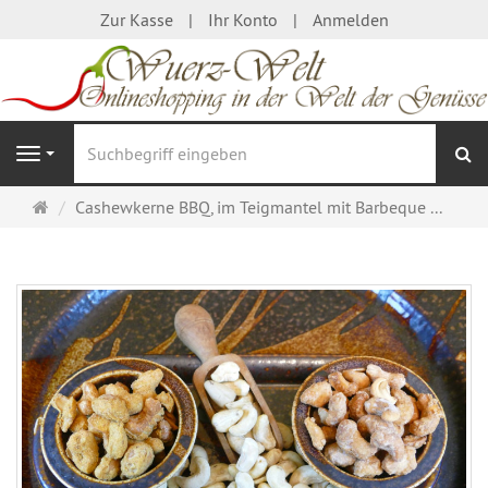
Zur Kasse
Ihr Konto
Anmelden
S
Navigation
Startseite
Cashewkerne BBQ, im Teigmantel mit Barbeque ...