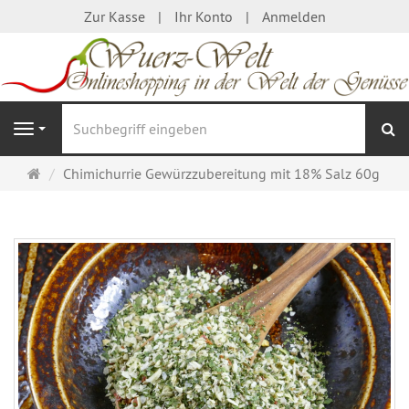
Zur Kasse
Ihr Konto
Anmelden
S
Navigation
Startseite
Chimichurrie Gewürzzubereitung mit 18% Salz 60g