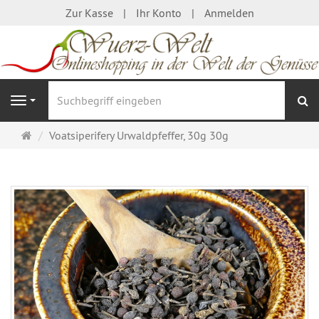
Zur Kasse
Ihr Konto
Anmelden
S
Navigation
Startseite
Voatsiperifery Urwaldpfeffer, 30g 30g