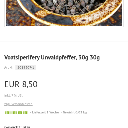
Voatsiperifery Urwaldpfeffer, 30g 30g
Art.Nr.:
2019307-1
EUR 8,50
inkl. 7 % USt
zzgl. Versandkosten
Sofort
Lieferzeit 1 Woche
Gewicht 0,03 kg
versandfähig,
ausreichende
Gewicht:
30g
Stückzahl