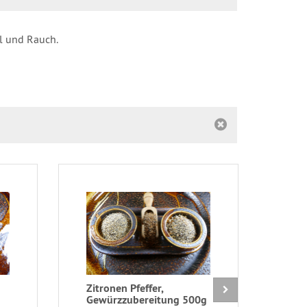
ll und Rauch.
Zitronen Pfeffer,
Tan
Gewürzzubereitung 500g
Bra