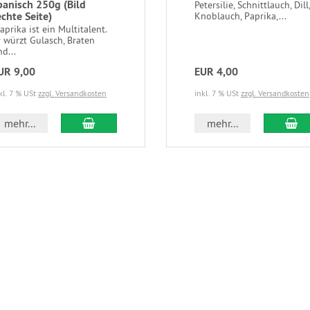
panisch 250g (Bild
Petersilie, Schnittlauch, Dill,
echte Seite)
Knoblauch, Paprika,...
prika ist ein Multitalent.
r würzt Gulasch, Braten
d...
UR 9,00
EUR 4,00
kl. 7 % USt
zzgl. Versandkosten
inkl. 7 % USt
zzgl. Versandkosten
In den Warenkorb
In
mehr...
mehr...