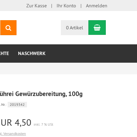
Zur Kasse
Ihr Konto
Anmelden
Warenkorb
Suchen
0 Artikel
CHTE
NASCHWERK
ührei Gewürzubereitung, 100g
.Nr.:
2019342
EUR 4,50
inkl. 7 % USt
gl. Versandkosten