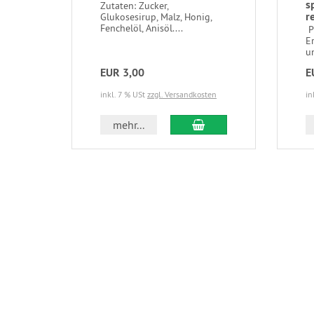
s
Zutaten: Zucker,
r
Glukosesirup, Malz, Honig,
Fenchelöl, Anisöl....
Pa
E
un
EUR 3,00
E
inkl. 7 % USt
zzgl. Versandkosten
in
In den Warenkorb
mehr...