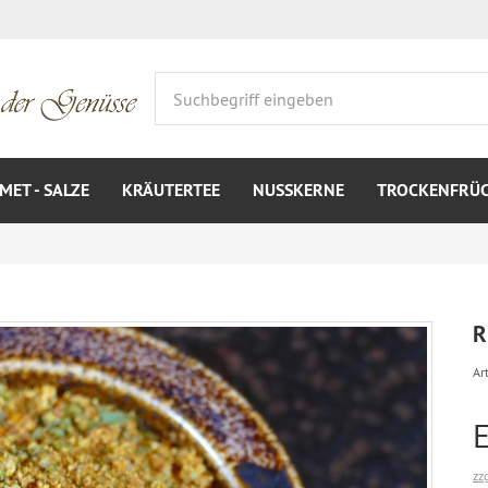
ET - SALZE
KRÄUTERTEE
NUSSKERNE
TROCKENFRÜ
R
Art
zz