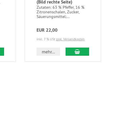
(Bild rechte Seite)
Zuta
Gluk
Zutaten: 63 % Pfeffer, 16 %
Natr
Zitronenschalen, Zucker,
Säue
Säuerungsmittel:...
EUR 22,00
EUR
inkl. 7 % USt
zzgl. Versandkosten
inkl.
 den Warenkorb
In den Warenkorb
mehr...
m