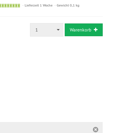
Sofort
Lieferzeit 1 Woche
Gewicht 0,1 kg
versandfähig,
ausreichende
Stückzahl
1
Warenkorb