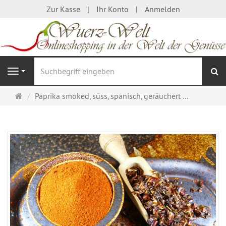
Zur Kasse
Ihr Konto
Anmelden
S
Navigation
Startseite
Paprika smoked, süss, spanisch, geräuchert ...