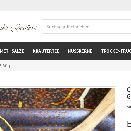
ET - SALZE
KRÄUTERTEE
NUSSKERNE
TROCKENFRÜ
! 60g
C
G
Art