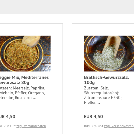
eggie Mix, Mediterranes
Bratfisch-Gewürzsalz.
ewürzsalz 80g
100g
taten: Meersalz, Paprika,
Zutaten: Salz,
iebeln, Pfeffer, Oregano,
Säureregulator(en):
tersilie, Rosmarin,...
Zitronensäure E330;
Pfeffer,...
UR 4,50
EUR 4,50
kl. 7 % USt
zzgl. Versandkosten
inkl. 7 % USt
zzgl. Versandkosten