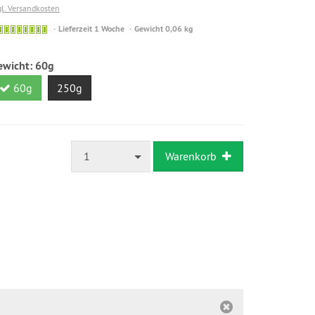
gl. Versandkosten
Sofort
Lieferzeit 1 Woche
Gewicht 0,06 kg
versandfähig,
ausreichende
ewicht:
60g
Stückzahl
60g
250g
1
Warenkorb