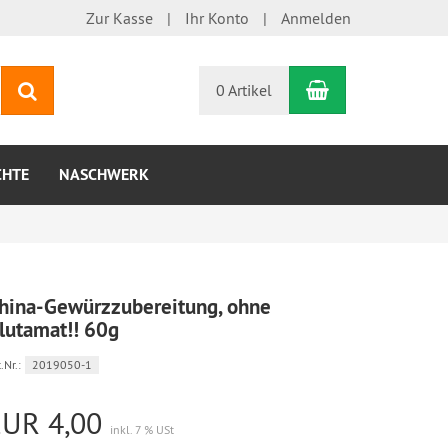
Zur Kasse
Ihr Konto
Anmelden
Warenkorb
Suchen
0 Artikel
CHTE
NASCHWERK
hina-Gewürzzubereitung, ohne
lutamat!! 60g
.Nr.:
2019050-1
EUR 4,00
inkl. 7 % USt