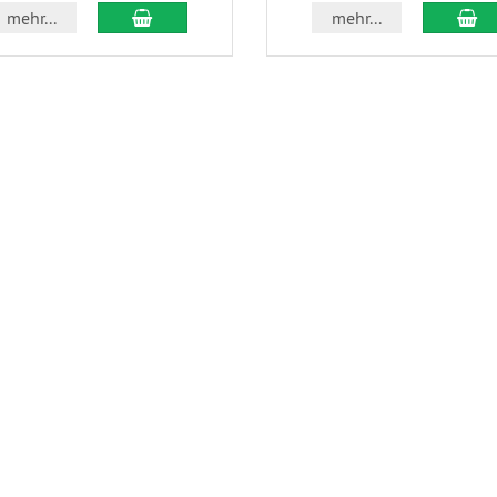
In den Warenkorb
In
mehr...
mehr...