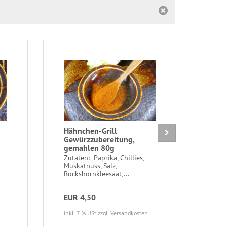
Hähnchen-Grill
Kur
Gewürzzubereitung,
orig
gemahlen 80g
100
Zutaten: Paprika, Chillies,
Kurk
Muskatnuss, Salz,
Spei
Bockshornkleesaat,...
holz
EUR 4,50
EUR
inkl. 7 % USt
zzgl. Versandkosten
inkl.