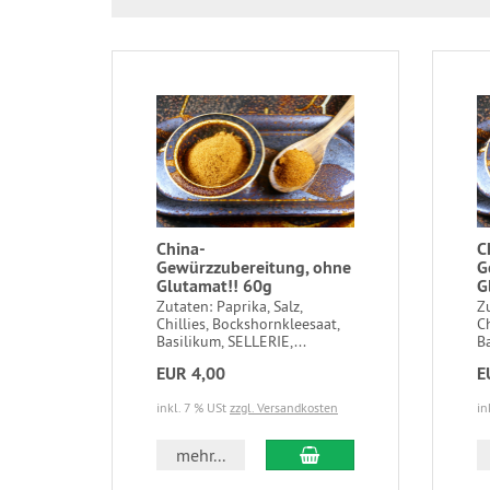
China-
C
Gewürzzubereitung, ohne
G
Glutamat!! 60g
G
Zutaten: Paprika, Salz,
Zu
Chillies, Bockshornkleesaat,
Ch
Basilikum, SELLERIE,...
Ba
EUR 4,00
E
inkl. 7 % USt
zzgl. Versandkosten
in
In den Warenkorb
mehr...