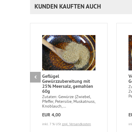
KUNDEN KAUFTEN AUCH
Geflügel
V
Gewürzzubereitung mit
G
25% Meersalz, gemahlen
Zu
60g
Zw
Pe
Zutaten: Gewürze (Zwiebel,
Pfeffer, Petersilie, Muskatnuss,
Knoblauch,...
EUR 4,00
E
inkl. 7 % USt
zzgl. Versandkosten
in