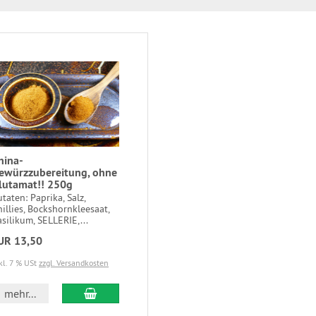
hina-
ewürzzubereitung, ohne
lutamat!! 250g
taten: Paprika, Salz,
illies, Bockshornkleesaat,
silikum, SELLERIE,...
UR 13,50
kl. 7 % USt
zzgl. Versandkosten
In den Warenkorb
mehr...