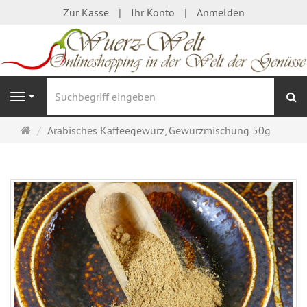
Zur Kasse
Ihr Konto
Anmelden
S
Navigation
Startseite
Arabisches Kaffeegewürz, Gewürzmischung 50g